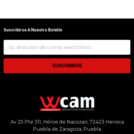
Suscribirse A Nuestro Boletín
Dirección
de
correo
electrónico
Av 25 Pte 311, Héroe de Nacozari, 72423 Heroica
Puebla de Zaragoza, Puebla