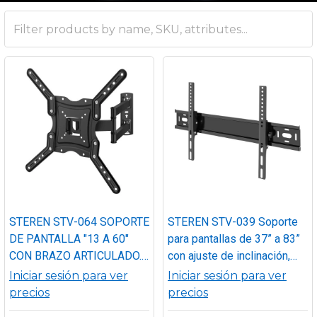
STEREN STV-064 SOPORTE
STEREN STV-039 Soporte
DE PANTALLA "13 A 60"
para pantallas de 37” a 83”
CON BRAZO ARTICULADO.
con ajuste de inclinación,
Para pantallas de 13 a 60
Inclina la pantalla hacia
Iniciar sesión para ver
Iniciar sesión para ver
pulgadas Gira la pantalla 35°
abajo y hacia arriba
precios
precios
hacia la derecha o izquierda.
Distancia entre pared y TV: