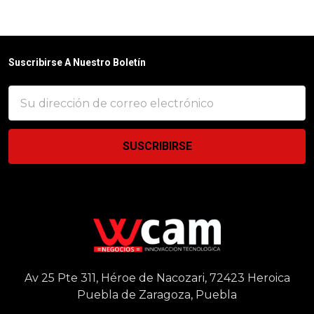
Suscribirse A Nuestro Boletín
Dirección
de
correo
electrónico
Av 25 Pte 311, Héroe de Nacozari, 72423 Heroica
Puebla de Zaragoza, Puebla