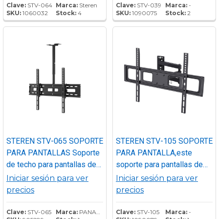
4,8 cm Soporta 60 kg
Clave:
STV-064
Marca:
Steren
Clave:
STV-039
Marca:
-
SKU:
1060032
Stock:
4
SKU:
1090075
Stock:
2
STEREN STV-065 SOPORTE
STEREN STV-105 SOPORTE
PARA PANTALLAS Soporte
PARA PANTALLA,este
de techo para pantallas de
soporte para pantallas de
32” a 83”, Es adecuado para
hasta 70 pulgadas te
Iniciar sesión para ver
Iniciar sesión para ver
pantallas de 32” a 83” (81,3
permitirá colocar tu TV en la
precios
precios
cm a 201,8 cm) y soporta
posición óptima, ya que
hasta 50 kg.Al estar anclado
gracias al brazo flexible
Clave:
STV-065
Marca:
PANASONIC
Clave:
STV-105
Marca:
-