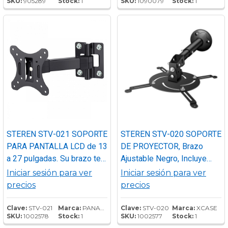
SKU:
905289
Stock:
1
SKU:
1090079
Stock:
1
al techo, el área donde esté
articulado.
instalado será mucho más
accesible.
STEREN STV-021 SOPORTE
STEREN STV-020 SOPORTE
PARA PANTALLA LCD de 13
DE PROYECTOR, Brazo
a 27 pulgadas. Su brazo te
Ajustable Negro, Incluye
permitirá acercar la pantalla
todo lo necesario para su
Iniciar sesión para ver
Iniciar sesión para ver
hacia ti y moverla de manera
fácil instalación.
precios
precios
horizontal, de izquierda a
derecha, además la base
Clave:
STV-021
Marca:
PANASONIC
Clave:
STV-020
Marca:
XCASE
SKU:
1002578
Stock:
1
SKU:
1002577
Stock:
1
puede inclinar hacia arriba o