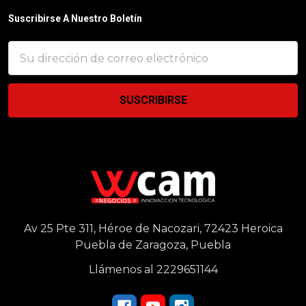
Suscribirse A Nuestro Boletín
Dirección
de
correo
electrónico
Av 25 Pte 311, Héroe de Nacozari, 72423 Heroica
Puebla de Zaragoza, Puebla
Llámenos al 2229651144