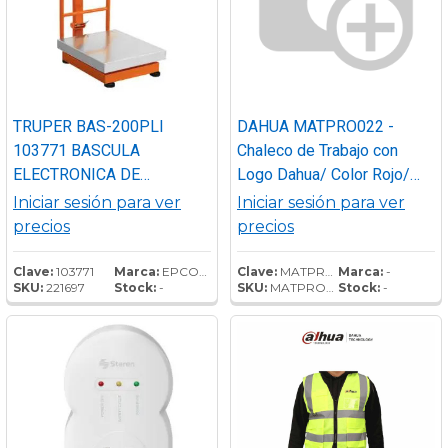
TRUPER BAS-200PLI
DAHUA MATPRO022 -
103771 BASCULA
Chaleco de Trabajo con
ELECTRONICA DE
Logo Dahua/ Color Rojo/
PLATAFORMA 200KG
Unitalla/ Promocional
Iniciar sesión para ver
Iniciar sesión para ver
INOXIDABLE - BATERIA
precios
precios
RECARGABLE -DURACION
150 HORAS - DISPLAY LCD
Clave:
103771
Marca:
EPCOM POWER
Clave:
MATPRO022
Marca:
-
SKU:
221697
Stock:
-
SKU:
MATPRO022
Stock:
-
-TORRETA PLEGABLE