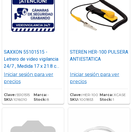
SAXXON 55101515 -
STEREN HER-100 PULSERA
Letrero de video vigilancia
ANTIESTATICA
24/7 , Medida 17 x 21.8 cm ,
Estireno Calibre 30
Iniciar sesión para ver
Iniciar sesión para ver
precios
precios
Clave:
55101515
Marca:
-
Clave:
HER-100
Marca:
XCASE
SKU:
1016010
Stock:
8
SKU:
1001853
Stock:
1