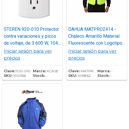
STEREN 920-010 Protector
DAHUA MATPRO2414 -
contra variaciones y picos
Chaleco Amarillo Material
de voltaje, de 3 600 W, 104
Fluorescente con Logotipo
J, para electrodomésticos
Dahua/ Promocional
Iniciar sesión para ver
Iniciar sesión para ver
Protege aparatos
precios
precios
electrodomésticos de
variaciones y picos de
Clave:
920-010
Marca:
XCASE
Clave:
MATPRO2414
Marca:
-
SKU:
1001166
Stock:
-
SKU:
1015862
Stock:
-
voltaje