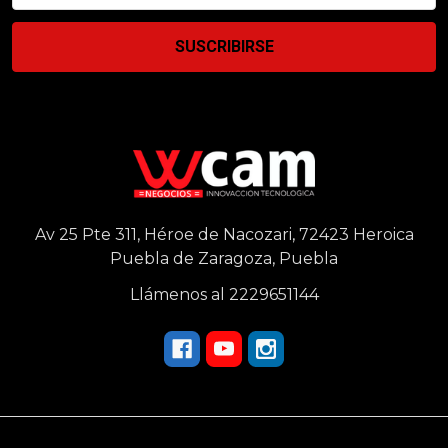
correo
electrónico
Av 25 Pte 311, Héroe de Nacozari, 72423 Heroica
Puebla de Zaragoza, Puebla
Llámenos al 2229651144