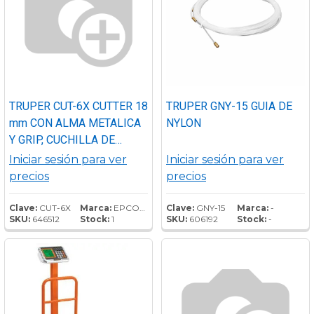
TRUPER CUT-6X CUTTER 18
TRUPER GNY-15 GUIA DE
mm CON ALMA METALICA
NYLON
Y GRIP, CUCHILLA DE
ACERO, GRIP
Iniciar sesión para ver
Iniciar sesión para ver
ANTIDERRAPANTE,
precios
precios
SEGURO Y CAMBIO DE
CUCHILLA AUTOMATICO
Clave:
CUT-6X
Marca:
EPCOM POWER
Clave:
GNY-15
Marca:
-
SKU:
646512
Stock:
1
SKU:
606192
Stock:
-