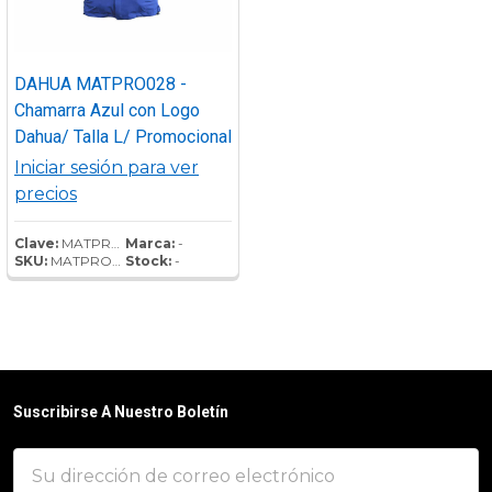
DAHUA MATPRO028 -
Chamarra Azul con Logo
Dahua/ Talla L/ Promocional
Iniciar sesión para ver
precios
Clave:
MATPRO028
Marca:
-
SKU:
MATPRO028
Stock:
-
Suscribirse A Nuestro Boletín
Dirección
de