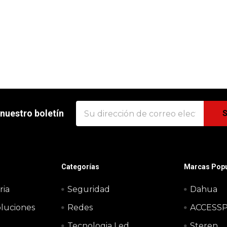
Dirección
 nuestro boletín
de
correo
electrónico
Categorías
Marcas Popu
ria
Seguridad
Dahua
oluciones
Redes
ACCESS
Tecnologia Led
Steren