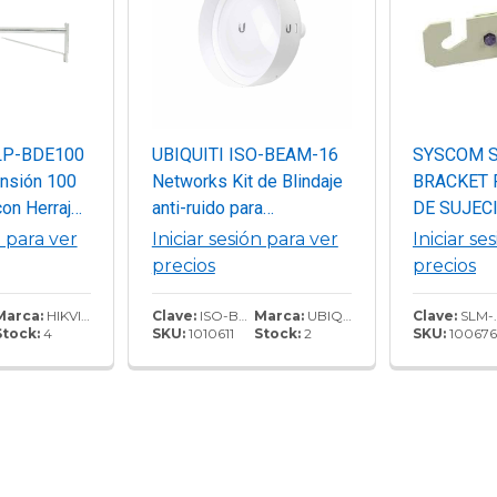
LP-BDE100
UBIQUITI ISO-BEAM-16
SYSCOM 
ensión 100
Networks Kit de Blindaje
BRACKET 
on Herraje
anti-ruido para
DE SUJEC
SC-JH-10-
NanoBeam, Blanco,
RETENIDA 
n para ver
Iniciar sesión para ver
Iniciar se
H-06-08)
compatible con equipos
1" a 2" Dia
precios
precios
NBE-M5-16 / NBE-5AC-
16.
Marca:
HIKVISION
Clave:
ISO-BEAM-16
Marca:
UBIQUITI
Clave:
SLM-BR
Stock:
4
SKU:
1010611
Stock:
2
SKU:
100676