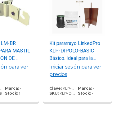
SLM-BR
Kit pararrayo LinkedPro
PARA MASTIL
KLP-DIPOLO-BASIC
ION DE
Básico. Ideal para la
(Para mást. de
protección de mástiles y
sión para ver
Iniciar sesión para ver
m. Ext.)
postes.
precios
Marca:
-
Clave:
KLP-DIPOLO-BASIC
Marca:
-
9
Stock:
1
SKU:
KLP-DIPOLO-BASIC
Stock:
-