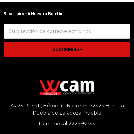
Suscribirse A Nuestro Boletín
Dirección
de
correo
electrónico
Av 25 Pte 311, Héroe de Nacozari, 72423 Heroica
Puebla de Zaragoza, Puebla
Llámenos al 2229651144