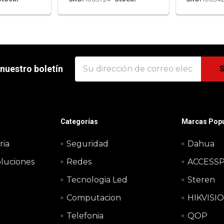
Dirección
 nuestro boletín
de
correo
electrónico
Categorías
Marcas Popu
ria
Seguridad
Dahua
oluciones
Redes
ACCESS
Tecnologia Led
Steren
o
Computacion
HIKVISI
Telefonia
QOP