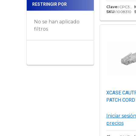
RESTRINGIR POR
Clave:
CPC3312-0BFF005
SKU:
1008310
No se han aplicado
filtros
XCASE CAUT
PATCH CORD
Iniciar sesió
precios