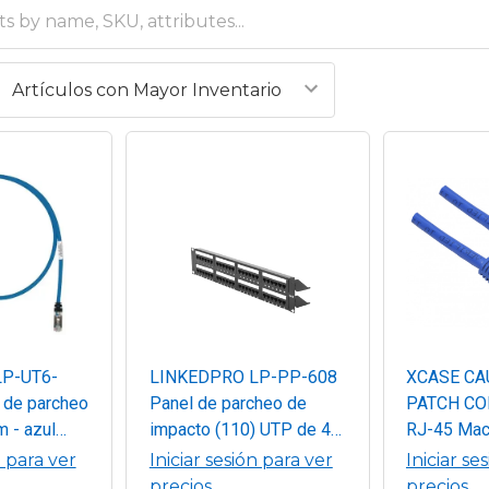
P-UT6-
LINKEDPRO LP-PP-608
XCASE CA
 de parcheo
Panel de parcheo de
PATCH CO
m - azul
impacto (110) UTP de 48
RJ-45 Mac
s IEEE
puertos Cat6, 19in, 2U,
Macho, 15 
n para ver
Iniciar sesión para ver
Iniciar se
 para LAN
con barra para organizar
ofrece la 
precios
precios