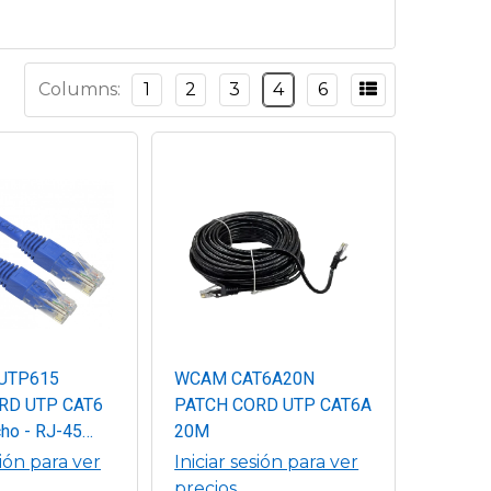
Columns:
1
2
3
4
6
UTP615
WCAM CAT6A20N
RD UTP CAT6
PATCH CORD UTP CAT6A
ho - RJ-45
20M
Metros, Azul,
sión para ver
Iniciar sesión para ver
máxima
precios