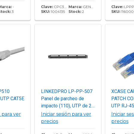
Marca:
-
Clave:
CPC3312-03F007
Marca:
GENERICO
Clave:
LPPP60
Stock:
3
SKU:
1004135
Stock:
2
SKU:
116000
P510
LINKEDPRO LP-PP-507
XCASE CA
 UTP CAT5E
Panel de parcheo de
PATCH CO
impacto (110), UTP de 24
UTP RJ-45
puertos Cat5e, 19in con
45 Macho, 
n para ver
Iniciar sesión para ver
Iniciar se
barra para organizar
ponchado, 
precios
precios
cable, color negro.