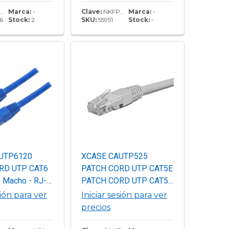
7
Marca:
-
Clave:
NKFP48Y
Marca:
-
6
Stock:
2
SKU:
55951
Stock:
-
UTP6120
XCASE CAUTP525
RD UTP CAT6
PATCH CORD UTP CAT5E
 Macho - RJ-
PATCH CORD UTP CAT5E
1.2 Metros
/ 25MTS / 82FT / GRIS
sión para ver
Iniciar sesión para ver
Azul.
precios