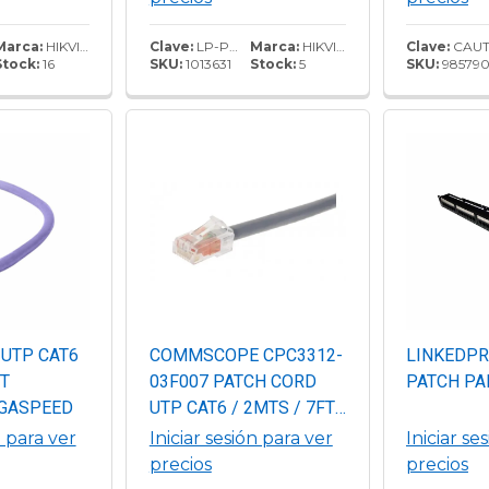
e datos
cable,Nivel rendimiento
durabilida
Base-TX,
Cat6/Clase E, alta
fiables.
Marca:
HIKVISION
Clave:
LP-PP-608
Marca:
HIKVISION
Clave:
CAUTP61
Stock:
16
SKU:
1013631
Stock:
5
SKU:
98579
s
calidad.Fácil
racterística
instalación,esquemas de
cableado T568A/T568B.
 UTP CAT6
COMMSCOPE CPC3312-
LINKEDPR
FT
03F007 PATCH CORD
PATCH PA
IGASPEED
UTP CAT6 / 2MTS / 7FT
/ GRIS / GIGASPEED
n para ver
Iniciar sesión para ver
Iniciar se
precios
precios