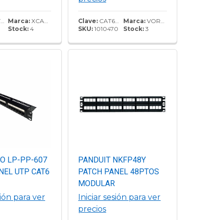
d y conexiones
5
Marca:
XCASE
Clave:
CAT6A20N
Marca:
VORAGO
0
Stock:
4
SKU:
1010470
Stock:
3
O LP-PP-607
PANDUIT NKFP48Y
NEL UTP CAT6
PATCH PANEL 48PTOS
MODULAR
sión para ver
Iniciar sesión para ver
precios