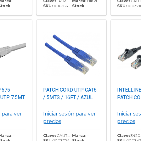
Compatibilidad con
Marca:
-
Clave:
LP-PP-507
Marca:
HIKVISION
Clave:
CAUTP612
Stock:
-
SKU:
1016266
Stock:
-
SKU:
100371
cableado T568A/T568B
Ocupa 1 unidad de rack
estándar
P575
PATCH CORD UTP CAT6
INTELLIN
UTP 7.5MT
/ 5MTS / 16FT / AZUL
PATCH CO
n para ver
Iniciar sesión para ver
Iniciar se
precios
precios
Marca:
-
Clave:
CAUTP65
Marca:
-
Clave:
342049
Stock:
-
SKU:
1003724
Stock:
-
SKU:
100342