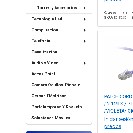
Transmisión d
Torres y Accesorios
10/100/1000 
Clave:
LP-UT6-100-BU
SKU:
1015269
supera 1 Gbp
Tecnologia Led
Impedancia ca
Computacion
de 100 Ohms
Telefonia
Canalizacion
Audio y Video
Acces Point
Camara Ocultas-Pinhole
Cercas Eléctricas
PATCH CORD
/ 2.1MTS / 7
Portalamparas Y Sockets
/VIOLETA/ G
Soluciones Móviles
Iniciar sesió
precios