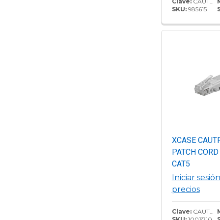
Clave:
CAUTP510
SKU:
985615
XCASE CAUT
PATCH CORD 
CAT5
Iniciar sesió
precios
Clave:
CAUTP575
SKU:
1003710