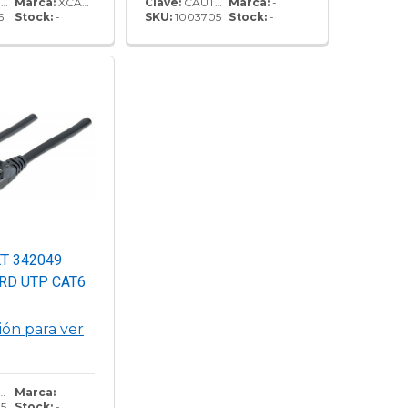
0
Marca:
XCASE
Clave:
CAUTP525
Marca:
-
6
Stock:
-
SKU:
1003705
Stock:
-
ET 342049
RD UTP CAT6
sión para ver
Marca:
-
5
Stock:
-