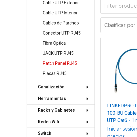
Cable UTP Exterior
Cable UTP Interior
Cables de Parcheo
Clasificar por:
Conector UTP RJ45
Fibra Optica
JACK UTP RJ45
Patch Panel RJ45
Placas RJ45
Canalización
Herramientas
LINKEDPRO L
Racks y Gabinetes
100-BU Cable
UTP Cat6 - 1 
Redes Wifi
Cumple norma
Iniciar sesió
Switch
802.3/3u/3ab
precios