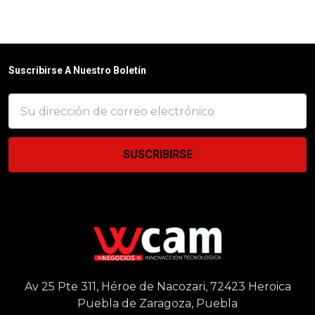
Suscribirse A Nuestro Boletín
Dirección
de
correo
electrónico
Av 25 Pte 311, Héroe de Nacozari, 72423 Heroica
Puebla de Zaragoza, Puebla