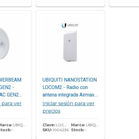
Desempeño de Hasta
867 Mbps con
Administración en la
Nube
OWERBEAM
UBIQUITI NANOSTATION
GEN2 -
LOCOM2 - Radio con
 AC GEN2
antena integrada Airmax
a exterior
2.4GHz para uso en
n para ver
Iniciar sesión para ver
tegrada de
exteriores con tecnología
precios
ología
MIMO. Cuenta con un
a de salida
panel de antena de 8 dBi
Marca:
UBIQUITI
Clave:
LOCOM2
Marca:
UBIQUITI
Stock:
-
SKU:
1004236
Stock:
-
rendimiento
y una potencia de