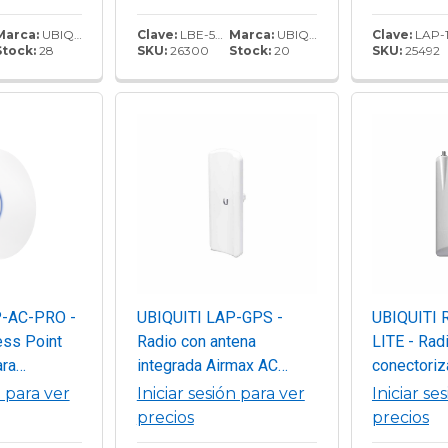
23 dBi y
antena de 23 dBi y una
16 dBi y 1
ransmisión
potencia de transmisión
apertura. 
Marca:
UBIQUITI
Clave:
LBE-5AC-GEN2
Marca:
UBIQUITI
Clave:
LAP-12
Stock:
28
SKU:
26300
Stock:
20
SKU:
25492
enta con 1
de 25 dBm, ofrece un
transmisió
et (10/100),
rendimiento de hasta 450
rendimient
dimiento de
Mbp.
Mbp.
ps.
P-AC-PRO -
UBIQUITI LAP-GPS -
UBIQUITI 
ess Point
Radio con antena
LITE - Rad
ara
integrada Airmax AC
conectori
 doble
5.8GHz de exterior con
5GHz para 
n para ver
Iniciar sesión para ver
Iniciar se
ac, MIMO
antena sectorial de 17
tecnologí
precios
precios
 de 22 dBm,
dBi y 90 grados de
conectore