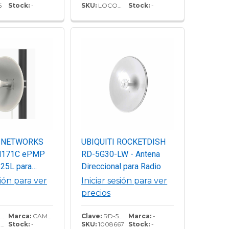
5
Stock:
-
SKU:
LOCOM2-TT68344K
Stock:
-
 NETWORKS
UBIQUITI ROCKETDISH
M171C ePMP
RD-5G30-LW - Antena
-25L para
Direccional para Radio
alta
sión para ver
Iniciar sesión para ver
cia, hasta 400+
precios
0 - 6200 MHz,
 Wave2, Antena
Marca:
CAMBIUM
Clave:
RD-5G30-LW
Marca:
-
C
Stock:
-
SKU:
1008667
Stock:
-
latencia baja