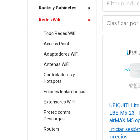
Racks y Gabinetes
Redes Wifi
Clasificar por:
Todo Redes Wifi
Access Point
Adaptadores WIFI
Antenas WIFI
Controladores y
Hotspots
Enlaces Inalambricos
Extensores WIFI
UBIQUITI Lit
Protec contra
LBE-M5-23 - 
Descargas
airMAX M5 op
5 GHz (5150 
Iniciar sesió
Routers
MHz) con ant
precios