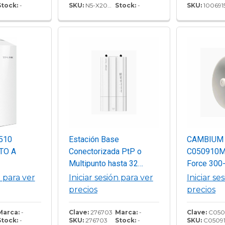
Stock:
-
SKU:
N5-X20-2PACK
Stock:
-
SKU:
100691
 de 9dBi
ales,
n en Nube
NSIGHTS
510
Estación Base
CAMBIUM
TO A
Conectorizada PtP o
C050910
Multipunto hasta 32
Force 300
Clientes, Botón de Auto-
zonas con 
n para ver
Iniciar sesión para ver
Iniciar se
Emparejamiento para
interferen
precios
precios
distribuciones de
Mbps, 491
Enlaces Inalámbricos
802.11 AC
Marca:
-
Clave:
276703
Marca:
-
Clave:
C050910M171C
Stock:
-
SKU:
276703
Stock:
-
SKU:
C050910M171
WISP y CCTV,
de 25 dBi, 