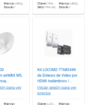
e transmisión
Marca:
UBIQUITI
Clave:
TPA-R5AC
Marca:
UBIQUITI
Stock:
1
SKU:
TPA-R5AC
Stock:
1
 y rendimiento
500 Mbps.
00
Kit LOCOM2-TT68344K
m airMAX M5,
de Enlaces de Video por
ncia,
HDMI Inalámbrico /
 5 GHz
Distancias de hasta
sión para ver
Iniciar sesión para ver
200m / Soporta
precios
Resolución hasta 4K
Marca:
-
Clave:
LOCOM2-TT68344K
Marca:
-