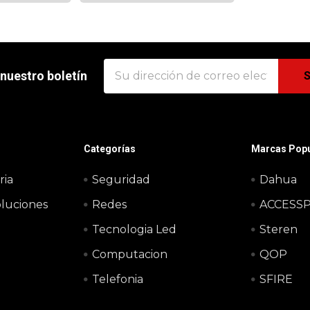
 Mbps.
transmisión de 23 dBm,
ofrece un rendimiento de
hasta 150 Mbp.
Dirección
 nuestro boletín
de
correo
electrónico
Categorías
Marcas Popu
ria
Seguridad
Dahua
oluciones
Redes
ACCESS
Tecnologia Led
Steren
o
Computacion
QOP
Telefonia
SFIRE