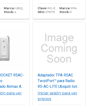
20 grados de
Mbps / Doble Puerto
Potencia de
LAN,Antenas
0
Marca:
UBIQUITI
Clave:
RG-EST100-E
Marca:
PPA
Stock:
4
SKU:
275775
Stock:
3
n de 25 dBm y
direccionales de 8 dBi
o de hasta 450
para mayor cobertura,
clasificación IP55
resistente a condiciones
climáticas.
ROCKET R5AC-
Adaptador TPA-R5AC
io
TwistPort™ para Radio
zado Airmax AC
R5-AC-LITE Ubiquiti listo
exterior, con
para antenas RF
sión para ver
Iniciar sesión para ver
a MIMO y 2
Elements, 5180-6400
precios
s RP-SMA.
MHz sin perdidas