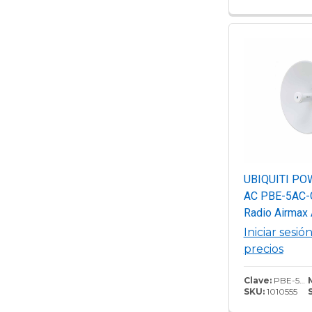
UBIQUITI P
AC PBE-5AC-
Radio Airmax
de 5.8GHz par
Iniciar sesió
con antena in
precios
25 dBi y tecn
MIMO. Potenci
Clave:
PBE-5AC-GEN2
SKU:
1010555
de 25 dBm y 