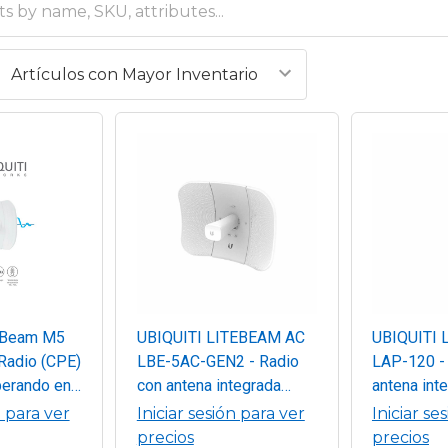
eBeam M5
UBIQUITI LITEBEAM AC
UBIQUITI 
Radio (CPE)
LBE-5AC-GEN2 - Radio
LAP-120 -
erando en
con antena integrada
antena int
- 5875
Airmax AC GEN2 5.8GHz
AC 5.8GHz 
n para ver
Iniciar sesión para ver
Iniciar se
ena
uso en exteriores con una
con antena
precios
precios