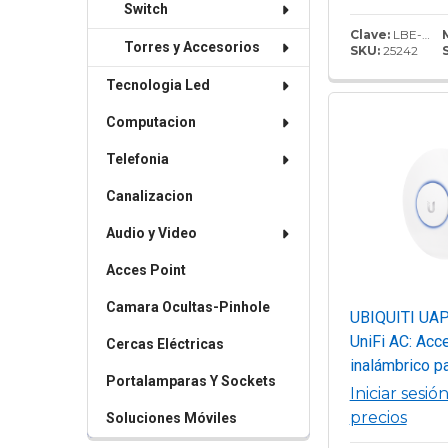
integrada de 
Switch
potencia de t
Clave:
LBE-M5-23
Torres y Accesorios
SKU:
25242
de 25 dBm. Cu
puerto Ethern
Tecnologia Led
ofrece un ren
Computacion
hasta 100 Mb
Telefonia
Canalizacion
Audio y Video
Acces Point
Camara Ocultas-Pinhole
UBIQUITI UA
UniFi AC: Acc
Cercas Eléctricas
inalámbrico p
Portalamparas Y Sockets
interiores con
Iniciar sesió
banda 802.11
precios
Soluciones Móviles
3x3, potencia