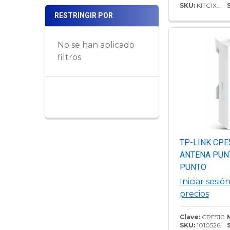
SKU:
KITC1XNOO
y 2 x Antenas
RESTRINGIR POR
Omnidireccion
Administració
No se han aplicado
Gratis con I
filtros
TP-LINK CPE
ANTENA PUN
PUNTO
Iniciar sesió
precios
Clave:
CPE510
SKU:
1010526