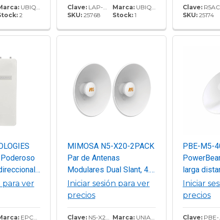
ps. Incluye
apertura. Potencia de 25
Potencia d
Marca:
UBIQUITI
Clave:
LAP-GPS
Marca:
UBIQUITI
Clave:
R5AC-LITE
Stock:
2
SKU:
25768
Stock:
1
SKU:
25174
dBm, rendimiento hasta
de 27 dBm
450 Mbps y
de hasta 
sincronización GPS.
OLOGIES
MIMOSA N5-X20-2PACK
PBE-M5-4
Poderoso
Par de Antenas
PowerBea
direccional
Modulares Dual Slant, 4.9
larga dista
ra WISP,
- 6.4 GHz/ Dimensiones
frecuencia
n para ver
Iniciar sesión para ver
Iniciar se
 de
(27 cm) / Apertura 45°/
precios
precios
Kit Incluye
Ganancia de 20 dBi/
ceso C1XN+
Diseñadas para radio C5x
Marca:
EPCOM TITANIUM
Clave:
N5-X20-2PACK
Marca:
UNIARCH
Clave:
PBE-M5-400