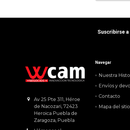
de hasta 450
Suscribirse a
Navegar
Nuestra Histo
Envíos y dev
Contacto
Av 25 Pte 311, Héroe
de Nacozari, 72423
Mapa del siti
Heroica Puebla de
Zaragoza, Puebla