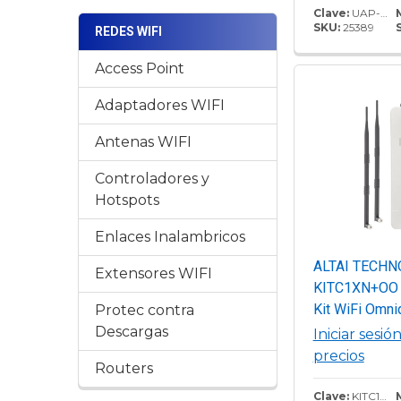
hasta 1750 Mb
Clave:
UAP-AC-PRO
SKU:
25389
REDES WIFI
Inyector PoE.
Access Point
Adaptadores WIFI
Antenas WIFI
Controladores y
Hotspots
Enlaces Inalambricos
ALTAI TECHN
Extensores WIFI
KITC1XN+OO 
Kit WiFi Omni
Protec contra
en 2.4 GHz pa
Descargas
Iniciar sesió
Hasta +200 m
precios
Routers
Cobertura, El 
Punto de Ac
Clave:
KITC1XN+OO