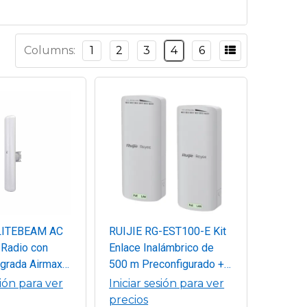
Columns:
1
2
3
4
6
LITEBEAM AC
RUIJIE RG-EST100-E Kit
 Radio con
Enlace Inalámbrico de
egrada Airmax
500 m Preconfigurado +
para exterior
Ajuste Automático de
sión para ver
Iniciar sesión para ver
 sectorial de
Potencia / Hasta 300
precios